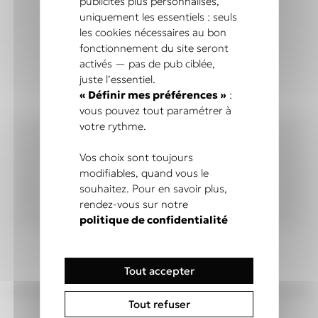
publicités plus personnalisés,
uniquement les essentiels : seuls
les cookies nécessaires au bon
fonctionnement du site seront
activés — pas de pub ciblée,
COMMANDEZ EN TOUTE
juste l’essentiel.
CONFIANCE
« Définir mes préférences »
:
vous pouvez tout paramétrer à
votre rythme.
Vos choix sont toujours
modifiables, quand vous le
Fait main
souhaitez. Pour en savoir plus,
Stock raisonné
rendez-vous sur notre
et limité
politique de confidentialité
Tout accepter
Tout refuser