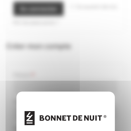
Se souvenir de moi
Se connecter
Mot de passe perdu ?
Créer mon compte
obligatoire
Prénom
*
obligatoire
Nom
*
Obligatoire
Adresse e-mail
*