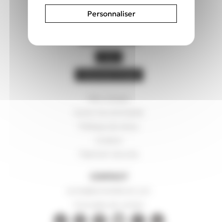
Personnaliser
BESOIN D’AIDE
FAQ
L’Assistant B’aide
Mon compte
Suivre ma commande
Politique de retour
Livraison
Paiement sécurisé
CONTACT
ecrire@bonnetdenuit.com
Formulaire de contact