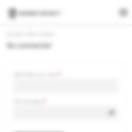
Panneau de gestion des cookies
Accueil
»
Mon compte
Se connecter
Obligatoire
Identifiant ou e-mail
*
Obligatoire
Mot de passe
*