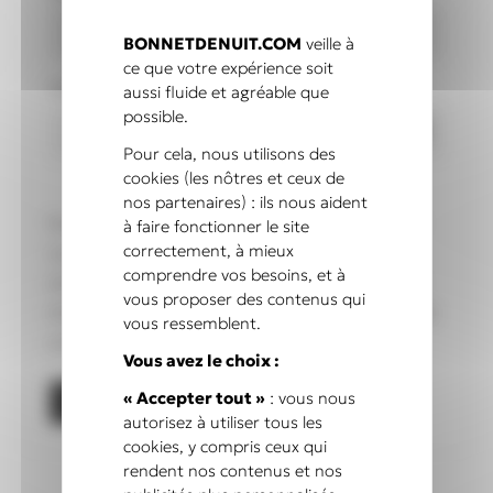
BONNETDENUIT.COM
veille à
ce que votre expérience soit
Obligatoire
Mot de passe
*
aussi fluide et agréable que
possible.
Pour cela, nous utilisons des
cookies (les nôtres et ceux de
nos partenaires) : ils nous aident
Vos données personnelles seront utilisées pour
à faire fonctionner le site
correctement, à mieux
vous accompagner au cours de votre visite du
comprendre vos besoins, et à
site web, gérer l’accès à votre compte, et pour
vous proposer des contenus qui
d’autres raisons décrites dans notre
politique de
vous ressemblent.
confidentialité
.
Vous avez le choix :
« Accepter tout »
: vous nous
Créer mon compte
autorisez à utiliser tous les
cookies, y compris ceux qui
rendent nos contenus et nos