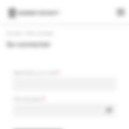
Panneau de gestion des cookies
Accueil
»
Mon compte
Se connecter
Obligatoire
Identifiant ou e-mail
*
Obligatoire
Mot de passe
*