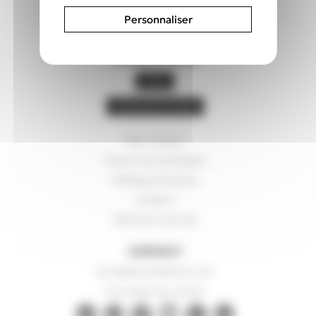
Personnaliser
BESOIN D’AIDE
FAQ
L’Assistant B’aide
Mon compte
Suivre ma commande
Politique de retour
Livraison
Paiement sécurisé
CONTACT
ecrire@bonnetdenuit.com
Formulaire de contact