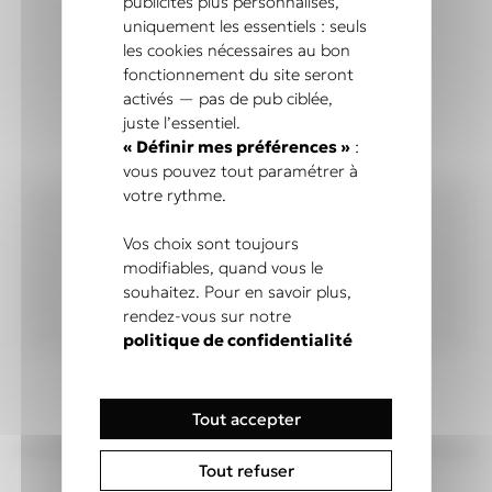
publicités plus personnalisés,
uniquement les essentiels : seuls
les cookies nécessaires au bon
fonctionnement du site seront
activés — pas de pub ciblée,
COMMANDEZ EN TOUTE
juste l’essentiel.
CONFIANCE
« Définir mes préférences »
:
vous pouvez tout paramétrer à
votre rythme.
Vos choix sont toujours
modifiables, quand vous le
Fait main
souhaitez. Pour en savoir plus,
Stock raisonné
rendez-vous sur notre
et limité
politique de confidentialité
Tout accepter
Tout refuser