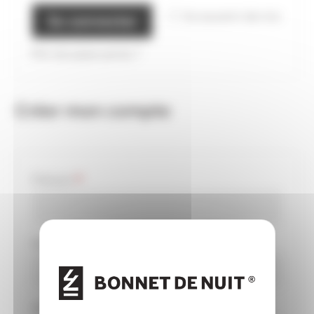
Se souvenir de moi
Se connecter
Mot de passe perdu ?
Créer mon compte
obligatoire
Prénom
*
obligatoire
Nom
*
Obligatoire
Adresse e-mail
*