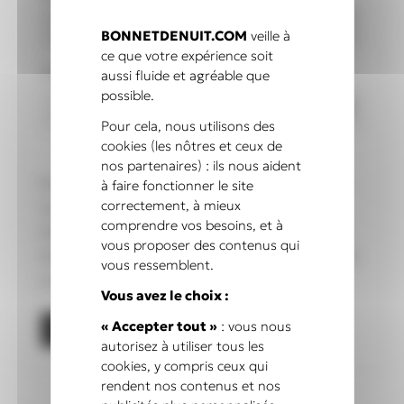
BONNETDENUIT.COM
veille à
ce que votre expérience soit
Obligatoire
Mot de passe
*
aussi fluide et agréable que
possible.
Pour cela, nous utilisons des
cookies (les nôtres et ceux de
nos partenaires) : ils nous aident
Vos données personnelles seront utilisées pour
à faire fonctionner le site
correctement, à mieux
vous accompagner au cours de votre visite du
comprendre vos besoins, et à
site web, gérer l’accès à votre compte, et pour
vous proposer des contenus qui
d’autres raisons décrites dans notre
politique de
vous ressemblent.
confidentialité
.
Vous avez le choix :
« Accepter tout »
: vous nous
Créer mon compte
autorisez à utiliser tous les
cookies, y compris ceux qui
rendent nos contenus et nos